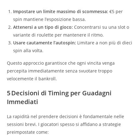
Impostare un limite massimo di scommessa:
€5 per
spin mantiene l’esposizione bassa.
Attenersi a un tipo di gioco:
Concentrarsi su una slot o
variante di roulette per mantenere il ritmo.
Usare cautamente l’autospin:
Limitare a non più di dieci
spin alla volta.
Questo approccio garantisce che ogni vincita venga
percepita immediatamente senza svuotare troppo
velocemente il bankroll.
5 Decisioni di Timing per Guadagni
Immediati
La rapidità nel prendere decisioni è fondamentale nelle
sessioni brevi. I giocatori spesso si affidano a strategie
preimpostate come: