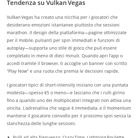
Tendenza su Vulkan Vegas
Vulkan Vegas ha creato una nicchia per i giocatori che
desiderano emozioni istantanee piuttosto che sessioni
marathon. Il design della piattaforma—pagine ottimizzate
per il mobile, pulsanti per spin immediati e funzioni di
autoplay—supporta uno stile di gioco che può essere
completato in meno di dieci minuti. Quando apri l’app o
accedi tramite il browser, ti accoglie un banner con scritto
“Play Now” e una ruota che premia le decisioni rapide.
I giocatori tipici di short‑intensity iniziano con una puntata
modesta—spesso €5 o meno—e lasciano che i rulli girino
fino a quando uno dei moltiplicatori integrati non attiva una
vincita. L’adrenalina che segue è immediata, e il momentum
mantiene il giocatore coinvolto per il prossimo spin senza la
stanchezza delle lunghe sessioni.
Rulli ad alta frequenza: Crazy Time, Lightning Roulette