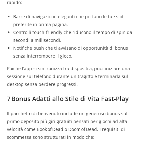
rapido:
Barre di navigazione eleganti che portano le tue slot
preferite in prima pagina.
Controlli touch-friendly che riducono il tempo di spin da
secondi a millisecondi.
Notifiche push che ti avvisano di opportunità di bonus
senza interrompere il gioco.
Poiché l’app si sincronizza tra dispositivi, puoi iniziare una
sessione sul telefono durante un tragitto e terminarla sul
desktop senza perdere progressi.
7 Bonus Adatti allo Stile di Vita Fast-Play
Il pacchetto di benvenuto include un generoso bonus sul
primo deposito più giri gratuiti pensati per giochi ad alta
velocità come Book of Dead o Doom of Dead. I requisiti di
scommessa sono strutturati in modo che: