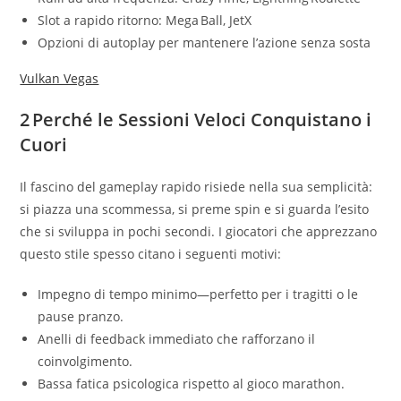
Slot a rapido ritorno: Mega Ball, JetX
Opzioni di autoplay per mantenere l’azione senza sosta
Vulkan Vegas
2 Perché le Sessioni Veloci Conquistano i
Cuori
Il fascino del gameplay rapido risiede nella sua semplicità:
si piazza una scommessa, si preme spin e si guarda l’esito
che si sviluppa in pochi secondi. I giocatori che apprezzano
questo stile spesso citano i seguenti motivi:
Impegno di tempo minimo—perfetto per i tragitti o le
pause pranzo.
Anelli di feedback immediato che rafforzano il
coinvolgimento.
Bassa fatica psicologica rispetto al gioco marathon.