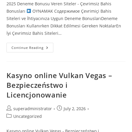
2025 Deneme Bonusu Veren Siteler - Çevrimsiz Bahis
Bonusları
OYNAMAK Содержимое Çevrimiçi Bahis
Siteleri ve İhtiyacınıza Uygun Deneme BonuslarıDeneme
Bonusları Kullanırken Dikkat Edilmesi Gereken NoktalarEn
İyi Çevrimsiz Bahis Siteleri…
2025
Continue Reading
Deneme
Bonusu
Veren
Siteler
–
Çevrimsiz
Kasyno online Vulkan Vegas –
Bahis
Bonusları
Bezpieczeństwo i
Licencjonowanie
Post
Post
superadministrator
July 2, 2026
author:
published:
Post
Uncategorized
category:
Kasyno online Vulkan Vegas - Bezpieczeństwo i