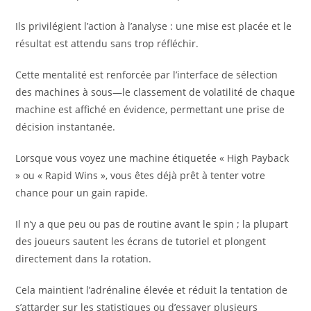
Ils privilégient l’action à l’analyse : une mise est placée et le
résultat est attendu sans trop réfléchir.
Cette mentalité est renforcée par l’interface de sélection
des machines à sous—le classement de volatilité de chaque
machine est affiché en évidence, permettant une prise de
décision instantanée.
Lorsque vous voyez une machine étiquetée « High Payback
» ou « Rapid Wins », vous êtes déjà prêt à tenter votre
chance pour un gain rapide.
Il n’y a que peu ou pas de routine avant le spin ; la plupart
des joueurs sautent les écrans de tutoriel et plongent
directement dans la rotation.
Cela maintient l’adrénaline élevée et réduit la tentation de
s’attarder sur les statistiques ou d’essayer plusieurs