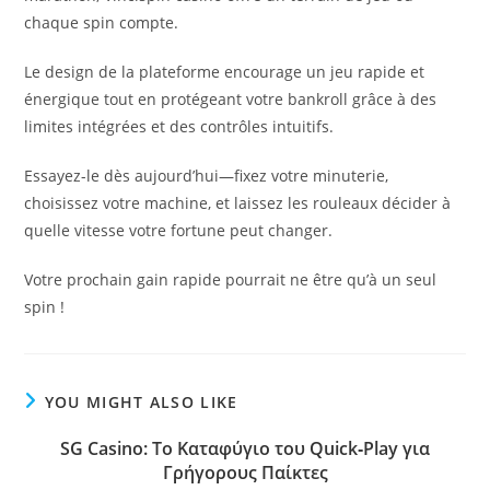
chaque spin compte.
Le design de la plateforme encourage un jeu rapide et
énergique tout en protégeant votre bankroll grâce à des
limites intégrées et des contrôles intuitifs.
Essayez-le dès aujourd’hui—fixez votre minuterie,
choisissez votre machine, et laissez les rouleaux décider à
quelle vitesse votre fortune peut changer.
Votre prochain gain rapide pourrait ne être qu’à un seul
spin !
YOU MIGHT ALSO LIKE
SG Casino: Το Καταφύγιο του Quick‑Play για
Γρήγορους Παίκτες