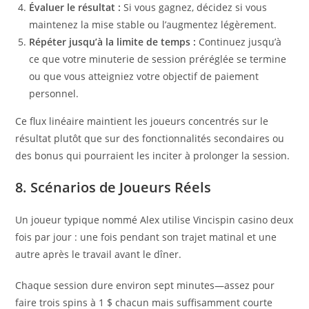
Évaluer le résultat :
Si vous gagnez, décidez si vous
maintenez la mise stable ou l’augmentez légèrement.
Répéter jusqu’à la limite de temps :
Continuez jusqu’à
ce que votre minuterie de session préréglée se termine
ou que vous atteigniez votre objectif de paiement
personnel.
Ce flux linéaire maintient les joueurs concentrés sur le
résultat plutôt que sur des fonctionnalités secondaires ou
des bonus qui pourraient les inciter à prolonger la session.
8. Scénarios de Joueurs Réels
Un joueur typique nommé Alex utilise Vincispin casino deux
fois par jour : une fois pendant son trajet matinal et une
autre après le travail avant le dîner.
Chaque session dure environ sept minutes—assez pour
faire trois spins à 1 $ chacun mais suffisamment courte