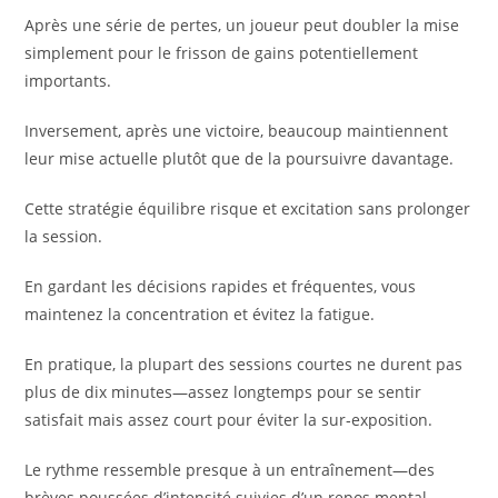
Après une série de pertes, un joueur peut doubler la mise
simplement pour le frisson de gains potentiellement
importants.
Inversement, après une victoire, beaucoup maintiennent
leur mise actuelle plutôt que de la poursuivre davantage.
Cette stratégie équilibre risque et excitation sans prolonger
la session.
En gardant les décisions rapides et fréquentes, vous
maintenez la concentration et évitez la fatigue.
En pratique, la plupart des sessions courtes ne durent pas
plus de dix minutes—assez longtemps pour se sentir
satisfait mais assez court pour éviter la sur‑exposition.
Le rythme ressemble presque à un entraînement—des
brèves poussées d’intensité suivies d’un repos mental.