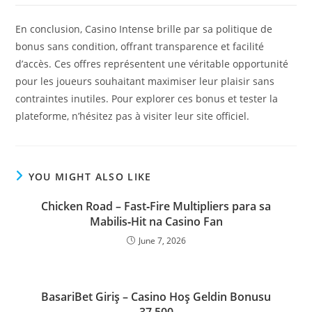
En conclusion, Casino Intense brille par sa politique de
bonus sans condition, offrant transparence et facilité
d’accès. Ces offres représentent une véritable opportunité
pour les joueurs souhaitant maximiser leur plaisir sans
contraintes inutiles. Pour explorer ces bonus et tester la
plateforme, n’hésitez pas à visiter leur site officiel.
YOU MIGHT ALSO LIKE
Chicken Road – Fast‑Fire Multipliers para sa
Mabilis‑Hit na Casino Fan
June 7, 2026
BasariBet Giriş – Casino Hoş Geldin Bonusu
37.500