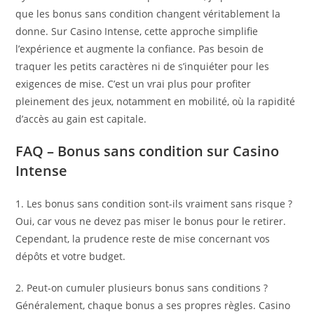
que les bonus sans condition changent véritablement la
donne. Sur Casino Intense, cette approche simplifie
l’expérience et augmente la confiance. Pas besoin de
traquer les petits caractères ni de s’inquiéter pour les
exigences de mise. C’est un vrai plus pour profiter
pleinement des jeux, notamment en mobilité, où la rapidité
d’accès au gain est capitale.
FAQ – Bonus sans condition sur Casino
Intense
1. Les bonus sans condition sont-ils vraiment sans risque ?
Oui, car vous ne devez pas miser le bonus pour le retirer.
Cependant, la prudence reste de mise concernant vos
dépôts et votre budget.
2. Peut-on cumuler plusieurs bonus sans conditions ?
Généralement, chaque bonus a ses propres règles. Casino