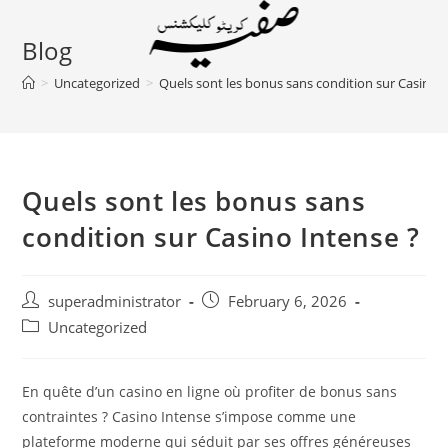
Skip
to
Blog
content
>
Uncategorized
>
Quels sont les bonus sans condition sur Casino I
Quels sont les bonus sans
condition sur Casino Intense ?
Post
Post
superadministrator
February 6, 2026
author:
published:
Post
Uncategorized
category:
En quête d’un casino en ligne où profiter de bonus sans
contraintes ? Casino Intense s’impose comme une
plateforme moderne qui séduit par ses offres généreuses