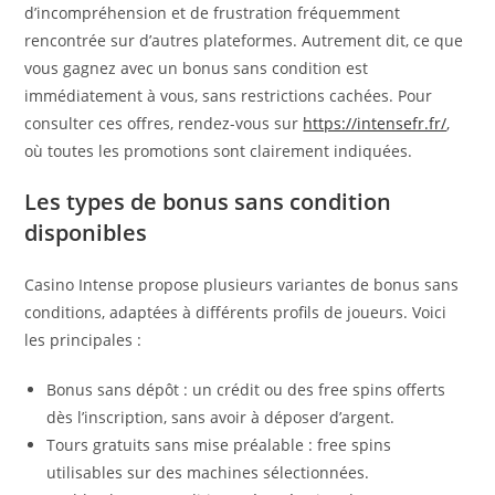
d’incompréhension et de frustration fréquemment
rencontrée sur d’autres plateformes. Autrement dit, ce que
vous gagnez avec un bonus sans condition est
immédiatement à vous, sans restrictions cachées. Pour
consulter ces offres, rendez-vous sur
https://intensefr.fr/
,
où toutes les promotions sont clairement indiquées.
Les types de bonus sans condition
disponibles
Casino Intense propose plusieurs variantes de bonus sans
conditions, adaptées à différents profils de joueurs. Voici
les principales :
Bonus sans dépôt : un crédit ou des free spins offerts
dès l’inscription, sans avoir à déposer d’argent.
Tours gratuits sans mise préalable : free spins
utilisables sur des machines sélectionnées.