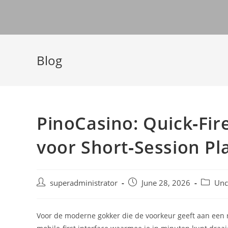
Skip
to
content
Blog
PinoCasino: Quick‑Fir
voor Short‑Session Pl
Post
Post
Post
superadministrator
June 28, 2026
Unc
author:
published:
categor
Voor de moderne gokker die de voorkeur geeft aan een r