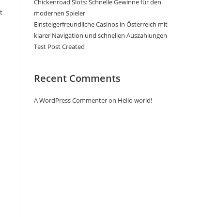
Chickenroad Slots: Schnelle Gewinne für den
t
modernen Spieler
Einsteigerfreundliche Casinos in Österreich mit
klarer Navigation und schnellen Auszahlungen
Test Post Created
Recent Comments
A WordPress Commenter
on
Hello world!