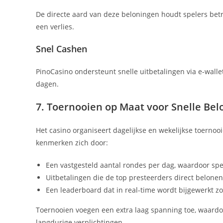
De directe aard van deze beloningen houdt spelers betr
een verlies.
Snel Cashen
PinoCasino ondersteunt snelle uitbetalingen via e-wallet
dagen.
7. Toernooien op Maat voor Snelle Be
Het casino organiseert dagelijkse en wekelijkse toernooi
kenmerken zich door:
Een vastgesteld aantal rondes per dag, waardoor sp
Uitbetalingen die de top presteerders direct belonen 
Een leaderboard dat in real-time wordt bijgewerkt zod
Toernooien voegen een extra laag spanning toe, waardo
langdurige verplichtingen.