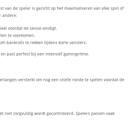
st van de speler is gericht op het maximaliseren van elke spin of
r andere:
eel voordat de sessie eindigt.
pelen te voorkomen.
 bankrolls te rekken tijdens korte vensters.
en past perfect bij een intensief gamingritme.
verlangen versterkt om nog een snelle ronde te spelen voordat de
het niet zorgvuldig wordt gecontroleerd. Spelers passen vaak