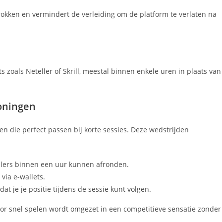
okken en vermindert de verleiding om de platform te verlaten na
s zoals Neteller of Skrill, meestal binnen enkele uren in plaats van
loningen
en die perfect passen bij korte sessies. Deze wedstrijden
elers binnen een uur kunnen afronden.
via e-wallets.
at je je positie tijdens de sessie kunt volgen.
or snel spelen wordt omgezet in een competitieve sensatie zonder