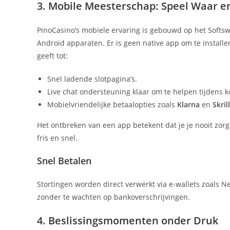
3. Mobile Meesterschap: Speel Waar 
PinoCasino’s mobiele ervaring is gebouwd op het Softsw
Android apparaten. Er is geen native app om te instal
geeft tot:
Snel ladende slotpagina’s.
Live chat ondersteuning klaar om te helpen tijdens k
Mobielvriendelijke betaalopties zoals
Klarna
en
Skrill
Het ontbreken van een app betekent dat je je nooit zorg
fris en snel.
Snel Betalen
Stortingen worden direct verwerkt via e-wallets zoals N
zonder te wachten op bankoverschrijvingen.
4. Beslissingsmomenten onder Druk