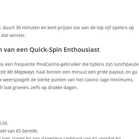
d, duurt 30 minuten en kent prijzen toe aan de top vijf spelers op
 dat venster.
en van een Quick‑Spin Enthousiast
ex, een frequente PinoCasino-gebruiker die tijdens zijn lunchpauze
zzle Me Megaways
, haal binnen een minuut een grote payout, en ga
ex weerspiegelt de sterke punten van het casino: lage minimums,
ll laat groeien, zelfs op drukke dagen.
0.50.
miet van €5 bereikt.
zo niet, claimt hij zijn dagelijkse cashback van €1 voordat hij