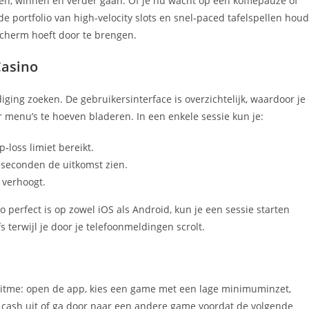
ien, winnen en verder gaan. Of je nu wacht op een koffiepauze of
 portfolio van high‑velocity slots en snel‑paced tafelspellen houd
scherm hoeft door te brengen.
Casino
iging zoeken. De gebruikersinterface is overzichtelijk, waardoor je
 menu’s te hoeven bladeren. In een enkele sessie kun je:
p‑loss limiet bereikt.
n seconden de uitkomst zien.
 verhoogt.
erfect is op zowel iOS als Android, kun je een sessie starten
fs terwijl je door je telefoonmeldingen scrolt.
 ritme: open de app, kies een game met een lage minimuminzet,
n cash uit of ga door naar een andere game voordat de volgende