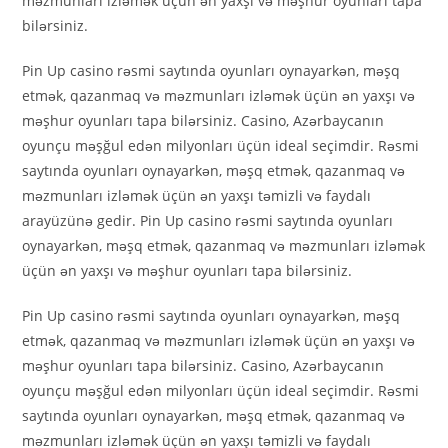
məzmunları izləmək üçün ən yaxşı və məşhur oyunları tapa
bilərsiniz.
Pin Up casino rəsmi saytında oyunları oynayarkən, məşq
etmək, qazanmaq və məzmunları izləmək üçün ən yaxşı və
məşhur oyunları tapa bilərsiniz. Casino, Azərbaycanın
oyunçu məşğul edən milyonları üçün ideal seçimdir. Rəsmi
saytında oyunları oynayarkən, məşq etmək, qazanmaq və
məzmunları izləmək üçün ən yaxşı təmizli və faydalı
arayüzünə gedir. Pin Up casino rəsmi saytında oyunları
oynayarkən, məşq etmək, qazanmaq və məzmunları izləmək
üçün ən yaxşı və məşhur oyunları tapa bilərsiniz.
Pin Up casino rəsmi saytında oyunları oynayarkən, məşq
etmək, qazanmaq və məzmunları izləmək üçün ən yaxşı və
məşhur oyunları tapa bilərsiniz. Casino, Azərbaycanın
oyunçu məşğul edən milyonları üçün ideal seçimdir. Rəsmi
saytında oyunları oynayarkən, məşq etmək, qazanmaq və
məzmunları izləmək üçün ən yaxşı təmizli və faydalı