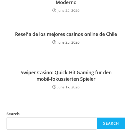
Moderno
June 25, 2026
Reseña de los mejores casinos online de Chile
June 25, 2026
Swiper Casino: Quick‑Hit Gaming für den
mobil‑fokussierten Spieler
June 17, 2026
Search
SEARCH