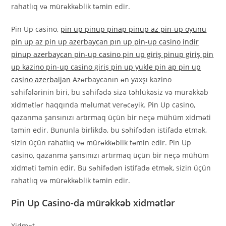
rahatlıq və mürəkkəblik təmin edir.
Pin Up casino,
pin up pinup pinap pinup az pin-up oyunu
pin up az pin up azerbaycan pın up pin-up casino indir
pinup azerbaycan pin-up casino pin up giriş pinup giriş pin
up kazino pin-up casino giriş pin up yukle pin ap pin up
casino azerbaijan
Azərbaycanın ən yaxşı kazino
səhifələrinin biri, bu səhifədə sizə təhlükəsiz və mürəkkəb
xidmətlər haqqında məlumat verəcəyik. Pin Up casino,
qazanma şansınızı artırmaq üçün bir neçə mühüm xidməti
təmin edir. Bununla birlikdə, bu səhifədən istifadə etmək,
sizin üçün rahatlıq və mürəkkəblik təmin edir. Pin Up
casino, qazanma şansınızı artırmaq üçün bir neçə mühüm
xidməti təmin edir. Bu səhifədən istifadə etmək, sizin üçün
rahatlıq və mürəkkəblik təmin edir.
Pin Up Casino-da mürəkkəb xidmətlər
Xidmət