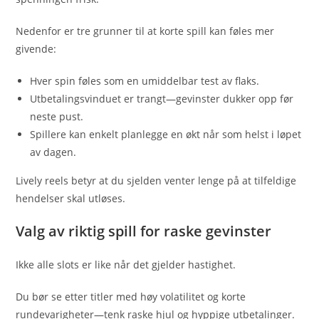
Nedenfor er tre grunner til at korte spill kan føles mer
givende:
Hver spin føles som en umiddelbar test av flaks.
Utbetalingsvinduet er trangt—gevinster dukker opp før
neste pust.
Spillere kan enkelt planlegge en økt når som helst i løpet
av dagen.
Lively reels betyr at du sjelden venter lenge på at tilfeldige
hendelser skal utløses.
Valg av riktig spill for raske gevinster
Ikke alle slots er like når det gjelder hastighet.
Du bør se etter titler med høy volatilitet og korte
rundevarigheter—tenk raske hjul og hyppige utbetalinger.