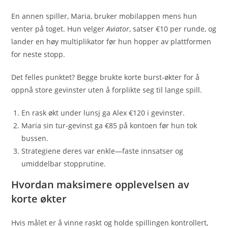
En annen spiller, Maria, bruker mobilappen mens hun
venter på toget. Hun velger
Aviator
, satser €10 per runde, og
lander en høy multiplikator før hun hopper av plattformen
for neste stopp.
Det felles punktet? Begge brukte korte burst‑økter for å
oppnå store gevinster uten å forplikte seg til lange spill.
En rask økt under lunsj ga Alex €120 i gevinster.
Maria sin tur‑gevinst ga €85 på kontoen før hun tok
bussen.
Strategiene deres var enkle—faste innsatser og
umiddelbar stopprutine.
Hvordan maksimere opplevelsen av
korte økter
Hvis målet er å vinne raskt og holde spillingen kontrollert,