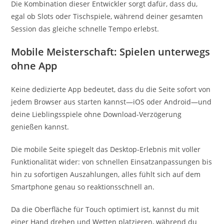
Die Kombination dieser Entwickler sorgt dafür, dass du,
egal ob Slots oder Tischspiele, während deiner gesamten
Session das gleiche schnelle Tempo erlebst.
Mobile Meisterschaft: Spielen unterwegs
ohne App
Keine dedizierte App bedeutet, dass du die Seite sofort von
jedem Browser aus starten kannst—iOS oder Android—und
deine Lieblingsspiele ohne Download-Verzögerung
genießen kannst.
Die mobile Seite spiegelt das Desktop-Erlebnis mit voller
Funktionalität wider: von schnellen Einsatzanpassungen bis
hin zu sofortigen Auszahlungen, alles fühlt sich auf dem
Smartphone genau so reaktionsschnell an.
Da die Oberfläche für Touch optimiert ist, kannst du mit
einer Hand drehen und Wetten platzieren, während du