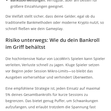
Banküberweisungen:
Verfügbar, aber am besten für
größere Einzahlungen geeignet.
Die Vielfalt stellt sicher, dass deine Gelder, egal ob du
traditionelle Bankmethoden oder moderne Krypto nutzt, so
schnell fließen wie dein Gameplay.
Risiko unterwegs: Wie du dein Bankroll
im Griff behältst
Die hochintensive Natur von LocoWin’s Spielen kann Spieler
verleiten, Verluste schnell zu jagen. Kluge Spieler setzen
vor Beginn jeder Session Mikro-Limits—so bleibt das
Ausgeben vorhersehbar und verhindert Überwetten.
Eine empfohlene Strategie ist, jeden Einsatz auf maximal
5% deines Gesamtbankrolls für kurze Sessions zu
begrenzen. Das bietet genug Puffer, um Schwankungen
aufzufangen, und erlaubt trotzdem die Spannung fast