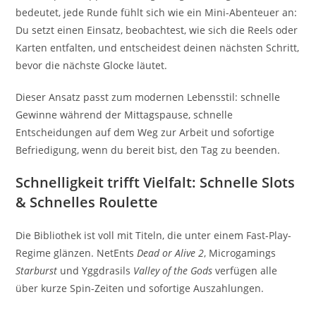
bedeutet, jede Runde fühlt sich wie ein Mini-Abenteuer an:
Du setzt einen Einsatz, beobachtest, wie sich die Reels oder
Karten entfalten, und entscheidest deinen nächsten Schritt,
bevor die nächste Glocke läutet.
Dieser Ansatz passt zum modernen Lebensstil: schnelle
Gewinne während der Mittagspause, schnelle
Entscheidungen auf dem Weg zur Arbeit und sofortige
Befriedigung, wenn du bereit bist, den Tag zu beenden.
Schnelligkeit trifft Vielfalt: Schnelle Slots
& Schnelles Roulette
Die Bibliothek ist voll mit Titeln, die unter einem Fast-Play-
Regime glänzen. NetEnts
Dead or Alive 2
, Microgamings
Starburst
und Yggdrasils
Valley of the Gods
verfügen alle
über kurze Spin-Zeiten und sofortige Auszahlungen.