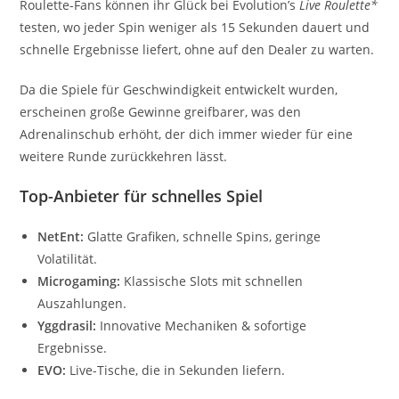
Roulette-Fans können ihr Glück bei Evolution’s
Live Roulette*
testen, wo jeder Spin weniger als 15 Sekunden dauert und
schnelle Ergebnisse liefert, ohne auf den Dealer zu warten.
Da die Spiele für Geschwindigkeit entwickelt wurden,
erscheinen große Gewinne greifbarer, was den
Adrenalinschub erhöht, der dich immer wieder für eine
weitere Runde zurückkehren lässt.
Top-Anbieter für schnelles Spiel
NetEnt:
Glatte Grafiken, schnelle Spins, geringe
Volatilität.
Microgaming:
Klassische Slots mit schnellen
Auszahlungen.
Yggdrasil:
Innovative Mechaniken & sofortige
Ergebnisse.
EVO:
Live-Tische, die in Sekunden liefern.