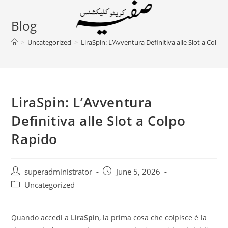
Skip
to
Blog
content
>
Uncategorized
>
LiraSpin: L’Avventura Definitiva alle Slot a Colpo
LiraSpin: L’Avventura
Definitiva alle Slot a Colpo
Rapido
Post
Post
superadministrator
June 5, 2026
author:
published:
Post
Uncategorized
category:
Quando accedi a
LiraSpin
, la prima cosa che colpisce è la