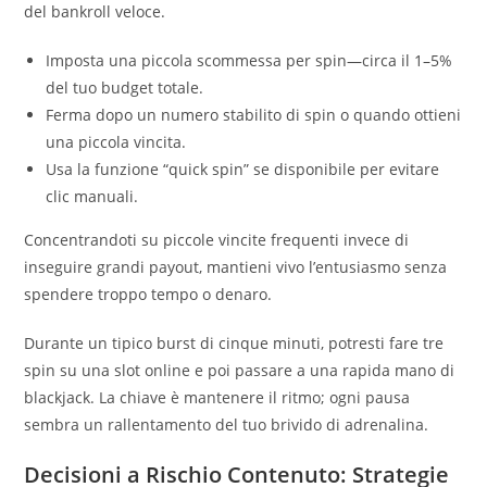
del bankroll veloce.
Imposta una piccola scommessa per spin—circa il 1–5%
del tuo budget totale.
Ferma dopo un numero stabilito di spin o quando ottieni
una piccola vincita.
Usa la funzione “quick spin” se disponibile per evitare
clic manuali.
Concentrandoti su piccole vincite frequenti invece di
inseguire grandi payout, mantieni vivo l’entusiasmo senza
spendere troppo tempo o denaro.
Durante un tipico burst di cinque minuti, potresti fare tre
spin su una slot online e poi passare a una rapida mano di
blackjack. La chiave è mantenere il ritmo; ogni pausa
sembra un rallentamento del tuo brivido di adrenalina.
Decisioni a Rischio Contenuto: Strategie