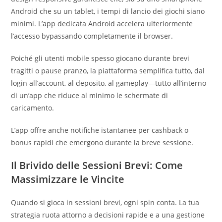
Android che su un tablet, i tempi di lancio dei giochi siano
minimi. L’app dedicata Android accelera ulteriormente
l’accesso bypassando completamente il browser.
Poiché gli utenti mobile spesso giocano durante brevi
tragitti o pause pranzo, la piattaforma semplifica tutto, dal
login all’account, al deposito, al gameplay—tutto all’interno
di un’app che riduce al minimo le schermate di
caricamento.
L’app offre anche notifiche istantanee per cashback o
bonus rapidi che emergono durante la breve sessione.
Il Brivido delle Sessioni Brevi: Come
Massimizzare le Vincite
Quando si gioca in sessioni brevi, ogni spin conta. La tua
strategia ruota attorno a decisioni rapide e a una gestione