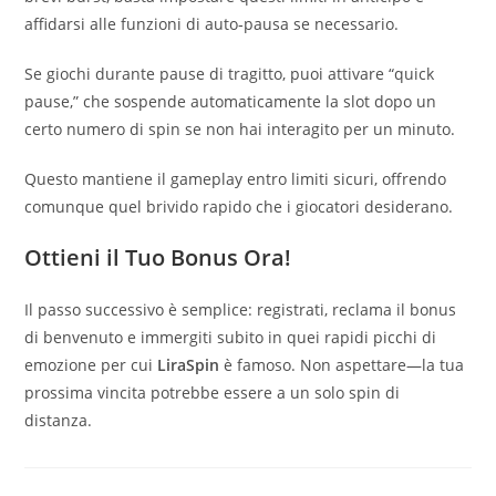
affidarsi alle funzioni di auto‑pausa se necessario.
Se giochi durante pause di tragitto, puoi attivare “quick
pause,” che sospende automaticamente la slot dopo un
certo numero di spin se non hai interagito per un minuto.
Questo mantiene il gameplay entro limiti sicuri, offrendo
comunque quel brivido rapido che i giocatori desiderano.
Ottieni il Tuo Bonus Ora!
Il passo successivo è semplice: registrati, reclama il bonus
di benvenuto e immergiti subito in quei rapidi picchi di
emozione per cui
LiraSpin
è famoso. Non aspettare—la tua
prossima vincita potrebbe essere a un solo spin di
distanza.