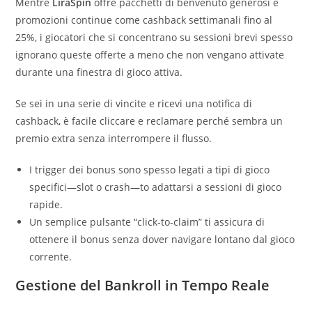
Mentre
LiraSpin
offre pacchetti di benvenuto generosi e
promozioni continue come cashback settimanali fino al
25%, i giocatori che si concentrano su sessioni brevi spesso
ignorano queste offerte a meno che non vengano attivate
durante una finestra di gioco attiva.
Se sei in una serie di vincite e ricevi una notifica di
cashback, è facile cliccare e reclamare perché sembra un
premio extra senza interrompere il flusso.
I trigger dei bonus sono spesso legati a tipi di gioco
specifici—slot o crash—to adattarsi a sessioni di gioco
rapide.
Un semplice pulsante “click‑to‑claim” ti assicura di
ottenere il bonus senza dover navigare lontano dal gioco
corrente.
Gestione del Bankroll in Tempo Reale