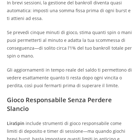
In brevi sessioni, la gestione del bankroll diventa quasi
automatica: imposti una somma fissa prima di ogni burst e
ti attieni ad essa.
Se prevedi cinque minuti di gioco, stima quanti spin o mani
puoi permetterti al minuto e adatta la tua scommessa di
conseguenza—di solito circa l’1% del tuo bankroll totale per
spin o mano.
Gli aggiornamenti in tempo reale del saldo ti permettono di
vedere esattamente quanto ti resta dopo ogni vincita o
perdita, così puoi fermarti prima di superare il limite.
Gioco Responsabile Senza Perdere
Slancio
LiraSpin
include strumenti di gioco responsabile come
limiti di deposito e timer di sessione—ma quando giochi
brevi burst, basta impostare questi limiti in anticipo e