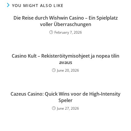
YOU MIGHT ALSO LIKE
Die Reise durch Wishwin Casino – Ein Spielplatz
voller Überraschungen
February 7, 2026
Casino Kult – Rekisteröitymisohjeet ja nopea tilin
avaus
June 20, 2026
Cazeus Casino: Quick Wins voor de High‑Intensity
Speler
June 27, 2026