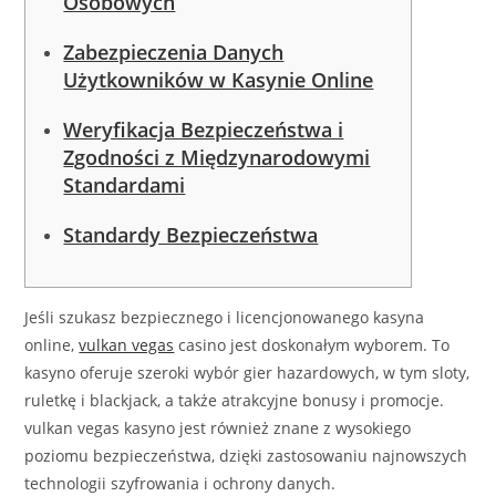
Osobowych
Zabezpieczenia Danych
Użytkowników w Kasynie Online
Weryfikacja Bezpieczeństwa i
Zgodności z Międzynarodowymi
Standardami
Standardy Bezpieczeństwa
Jeśli szukasz bezpiecznego i licencjonowanego kasyna
online,
vulkan vegas
casino jest doskonałym wyborem. To
kasyno oferuje szeroki wybór gier hazardowych, w tym sloty,
ruletkę i blackjack, a także atrakcyjne bonusy i promocje.
vulkan vegas kasyno jest również znane z wysokiego
poziomu bezpieczeństwa, dzięki zastosowaniu najnowszych
technologii szyfrowania i ochrony danych.