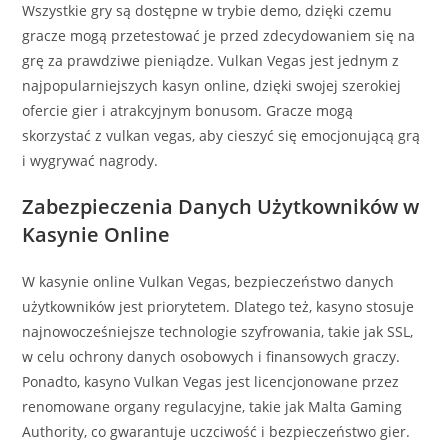
Wszystkie gry są dostępne w trybie demo, dzięki czemu
gracze mogą przetestować je przed zdecydowaniem się na
grę za prawdziwe pieniądze. Vulkan Vegas jest jednym z
najpopularniejszych kasyn online, dzięki swojej szerokiej
ofercie gier i atrakcyjnym bonusom. Gracze mogą
skorzystać z vulkan vegas, aby cieszyć się emocjonującą grą
i wygrywać nagrody.
Zabezpieczenia Danych Użytkowników w
Kasynie Online
W kasynie online Vulkan Vegas, bezpieczeństwo danych
użytkowników jest priorytetem. Dlatego też, kasyno stosuje
najnowocześniejsze technologie szyfrowania, takie jak SSL,
w celu ochrony danych osobowych i finansowych graczy.
Ponadto, kasyno Vulkan Vegas jest licencjonowane przez
renomowane organy regulacyjne, takie jak Malta Gaming
Authority, co gwarantuje uczciwość i bezpieczeństwo gier.