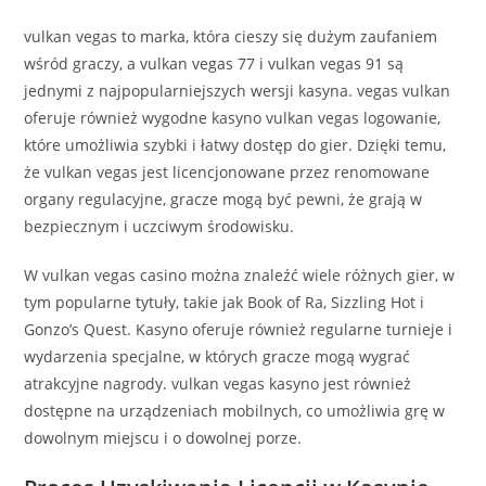
vulkan vegas to marka, która cieszy się dużym zaufaniem
wśród graczy, a vulkan vegas 77 i vulkan vegas 91 są
jednymi z najpopularniejszych wersji kasyna. vegas vulkan
oferuje również wygodne kasyno vulkan vegas logowanie,
które umożliwia szybki i łatwy dostęp do gier. Dzięki temu,
że vulkan vegas jest licencjonowane przez renomowane
organy regulacyjne, gracze mogą być pewni, że grają w
bezpiecznym i uczciwym środowisku.
W vulkan vegas casino można znaleźć wiele różnych gier, w
tym popularne tytuły, takie jak Book of Ra, Sizzling Hot i
Gonzo’s Quest. Kasyno oferuje również regularne turnieje i
wydarzenia specjalne, w których gracze mogą wygrać
atrakcyjne nagrody. vulkan vegas kasyno jest również
dostępne na urządzeniach mobilnych, co umożliwia grę w
dowolnym miejscu i o dowolnej porze.