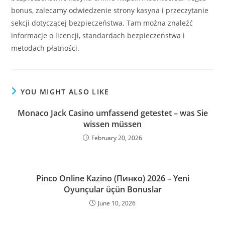
bonus, zalecamy odwiedzenie strony kasyna i przeczytanie
sekcji dotyczącej bezpieczeństwa. Tam można znaleźć
informacje o licencji, standardach bezpieczeństwa i
metodach płatności.
YOU MIGHT ALSO LIKE
Monaco Jack Casino umfassend getestet – was Sie
wissen müssen
February 20, 2026
Pinco Online Kazino (Пинко) 2026 – Yeni
Oyunçular üçün Bonuslar
June 10, 2026