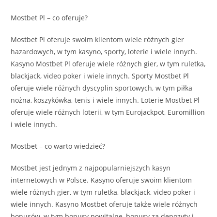
Mostbet Pl – co oferuje?
Mostbet Pl oferuje swoim klientom wiele różnych gier
hazardowych, w tym kasyno, sporty, loterie i wiele innych.
Kasyno Mostbet Pl oferuje wiele różnych gier, w tym ruletka,
blackjack, video poker i wiele innych. Sporty Mostbet Pl
oferuje wiele różnych dyscyplin sportowych, w tym piłka
nożna, koszykówka, tenis i wiele innych. Loterie Mostbet Pl
oferuje wiele różnych loterii, w tym Eurojackpot, Euromillion
i wiele innych.
Mostbet – co warto wiedzieć?
Mostbet jest jednym z najpopularniejszych kasyn
internetowych w Polsce. Kasyno oferuje swoim klientom
wiele różnych gier, w tym ruletka, blackjack, video poker i
wiele innych. Kasyno Mostbet oferuje także wiele różnych
bonusów, w tym bonusy powitalne, bonusy za depozyty i