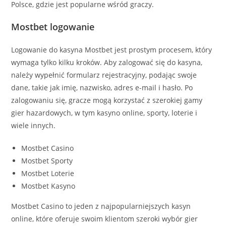
Polsce, gdzie jest popularne wśród graczy.
Mostbet logowanie
Logowanie do kasyna Mostbet jest prostym procesem, który
wymaga tylko kilku kroków. Aby zalogować się do kasyna,
należy wypełnić formularz rejestracyjny, podając swoje
dane, takie jak imię, nazwisko, adres e-mail i hasło. Po
zalogowaniu się, gracze mogą korzystać z szerokiej gamy
gier hazardowych, w tym kasyno online, sporty, loterie i
wiele innych.
Mostbet Casino
Mostbet Sporty
Mostbet Loterie
Mostbet Kasyno
Mostbet Casino to jeden z najpopularniejszych kasyn
online, które oferuje swoim klientom szeroki wybór gier