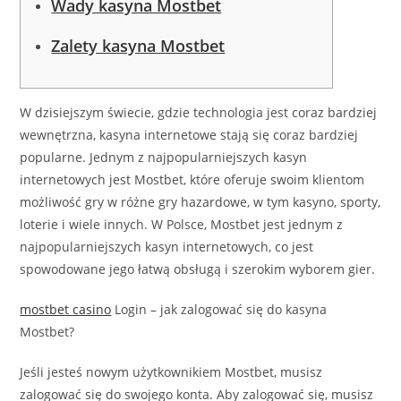
Wady kasyna Mostbet
Zalety kasyna Mostbet
W dzisiejszym świecie, gdzie technologia jest coraz bardziej
wewnętrzna, kasyna internetowe stają się coraz bardziej
popularne. Jednym z najpopularniejszych kasyn
internetowych jest Mostbet, które oferuje swoim klientom
możliwość gry w różne gry hazardowe, w tym kasyno, sporty,
loterie i wiele innych. W Polsce, Mostbet jest jednym z
najpopularniejszych kasyn internetowych, co jest
spowodowane jego łatwą obsługą i szerokim wyborem gier.
mostbet casino
Login – jak zalogować się do kasyna
Mostbet?
Jeśli jesteś nowym użytkownikiem Mostbet, musisz
zalogować się do swojego konta. Aby zalogować się, musisz