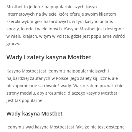
Mostbet to jeden z najpopularniejszych kasyn
internetowych na świecie, które oferuje swoim klientom
szeroki wybór gier hazardowych, w tym kasyno online,
sporty, loterie i wiele innych. Kasyno Mostbet jest dostępne
w wielu krajach, w tym w Polsce, gdzie jest popularne wśród
graczy.
Wady i zalety kasyna Mostbet
Kasyno Mostbet jest jednym z najpopularniejszych i
najbardziej zaufanych w Polsce. Jego zalety są liczne, ale
niezapomniane są również wady. Warto zatem poznać obie
strony medalu, aby zrozumieć, dlaczego kasyno Mostbet
jest tak popularne.
Wady kasyna Mostbet
Jednym z wad kasyna Mostbet jest fakt, że nie jest dostępne