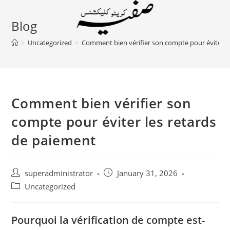
Skip
to
Blog
content
>
Uncategorized
>
Comment bien vérifier son compte pour éviter l
Comment bien vérifier son
compte pour éviter les retards
de paiement
Post
Post
superadministrator
January 31, 2026
author:
published:
Post
Uncategorized
category:
Pourquoi la vérification de compte est-