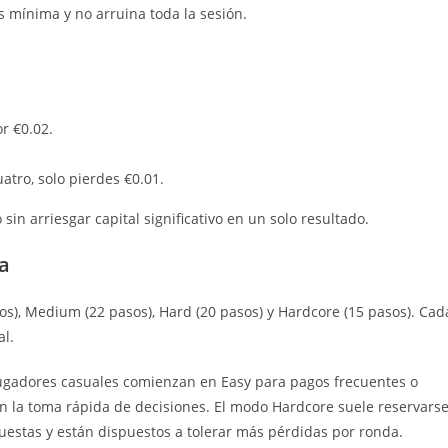
 mínima y no arruina toda la sesión.
r €0.02.
atro, solo pierdes €0.01.
sin arriesgar capital significativo en un solo resultado.
ha
asos), Medium (22 pasos), Hard (20 pasos) y Hardcore (15 pasos). Cad
al.
 jugadores casuales comienzan en Easy para pagos frecuentes o
n la toma rápida de decisiones. El modo Hardcore suele reservars
uestas y están dispuestos a tolerar más pérdidas por ronda.