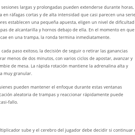
s sesiones largas y prolongadas pueden extenderse durante horas,
a en ráfagas cortas y de alta intensidad que casi parecen una seri
res establecen una pequeña apuesta, eligen un nivel de dificultad
apas de alcantarilla y hornos debajo de ella. En el momento en que
 si cae en una trampa, la ronda termina inmediatamente.
ada paso exitoso, la decisión de seguir o retirar las ganancias
urar menos de dos minutos, con varios ciclos de apostar, avanzar y
mbie de mesa. La rápida rotación mantiene la adrenalina alta y
la muy granular.
quienes pueden mantener el enfoque durante estas ventanas
ocación aleatoria de trampas y reaccionar rápidamente puede
si‑fallo.
tiplicador sube y el cerebro del jugador debe decidir si continuar 