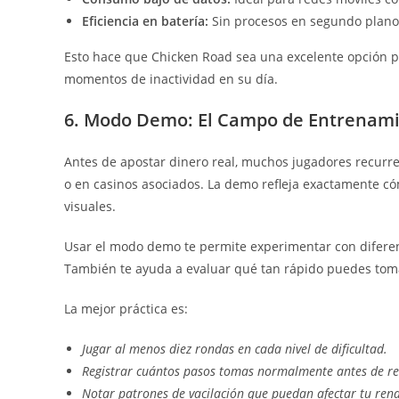
Eficiencia en batería:
Sin procesos en segundo plano 
Esto hace que Chicken Road sea una excelente opción p
momentos de inactividad en su día.
6. Modo Demo: El Campo de Entrenam
Antes de apostar dinero real, muchos jugadores recurren
o en casinos asociados. La demo refleja exactamente 
visuales.
Usar el modo demo te permite experimentar con diferente
También te ayuda a evaluar qué tan rápido puedes toma
La mejor práctica es:
Jugar al menos diez rondas en cada nivel de dificultad.
Registrar cuántos pasos tomas normalmente antes de re
Notar patrones de vacilación que puedan afectar tu rend