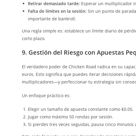
Retirar demasiado tarde:
Esperar un multiplicador ir
Falta de límites en la sesión:
Sin un punto de parada 
importante de bankroll.
Una regla simple es: establece un límite diario de pérd
corto plazo.
9. Gestión del Riesgo con Apuestas P
El verdadero poder de Chicken Road radica en su capac
euros. Esto significa que puedes iterar decisiones rá
multiplicadores—y perfeccionar tu estrategia sin conse
Un enfoque práctico es:
Elegir un tamaño de apuesta constante como €0.05.
Jugar como máximo 50 rondas por sesión.
Si pierdes tres veces seguidas, pausa cinco minutos 