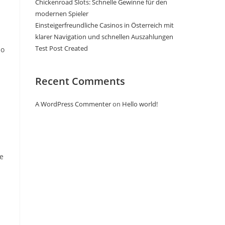
Chickenroad Slots: Schnelle Gewinne für den
modernen Spieler
Einsteigerfreundliche Casinos in Österreich mit
klarer Navigation und schnellen Auszahlungen
Test Post Created
do
Recent Comments
A WordPress Commenter
on
Hello world!
ae