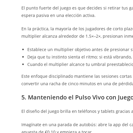
El punto fuerte del juego es que decides si retirar tu
espera pasiva en una elección activa.
En la práctica, la mayoría de los jugadores de corto pl
multiplier alcanza alrededor de 1.5×–2×, presionan inm
Establece un multiplier objetivo antes de presionar s
Deja que tu instinto sienta el ritmo; si está vibran
Cuando el multiplier alcance tu umbral preestableci
Este enfoque disciplinado mantiene las sesiones cortas 
convertir una racha de cinco minutos en una de pérdid
5. Manteniendo el Pulso Vivo con Jueg
El diseño del juego brilla en teléfonos y tablets gracias
Imagínate en una parada de autobús: abre la app del c
apuesta de €0.10 y empieza a tocar.