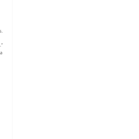
s.
.”
na