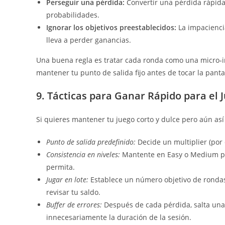
Perseguir una pérdida:
Convertir una pérdida rápida
probabilidades.
Ignorar los objetivos preestablecidos:
La impacienci
lleva a perder ganancias.
Una buena regla es tratar cada ronda como una micro‑in
mantener tu punto de salida fijo antes de tocar la panta
9. Tácticas para Ganar Rápido para el 
Si quieres mantener tu juego corto y dulce pero aún así
Punto de salida predefinido:
Decide un multiplier (por
Consistencia en niveles:
Mantente en Easy o Medium par
permita.
Jugar en lote:
Establece un número objetivo de rondas
revisar tu saldo.
Buffer de errores:
Después de cada pérdida, salta una
innecesariamente la duración de la sesión.