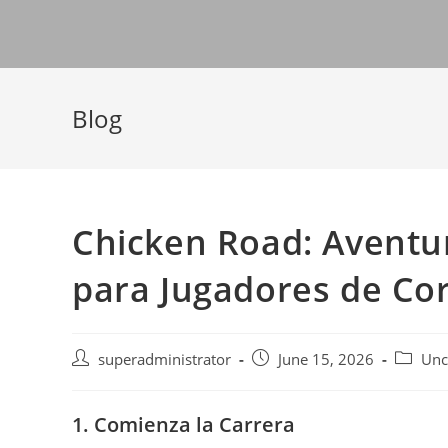
Skip
to
content
Blog
Chicken Road: Aventu
para Jugadores de Cor
Post
Post
Post
superadministrator
June 15, 2026
Unc
author:
published:
categor
1. Comienza la Carrera