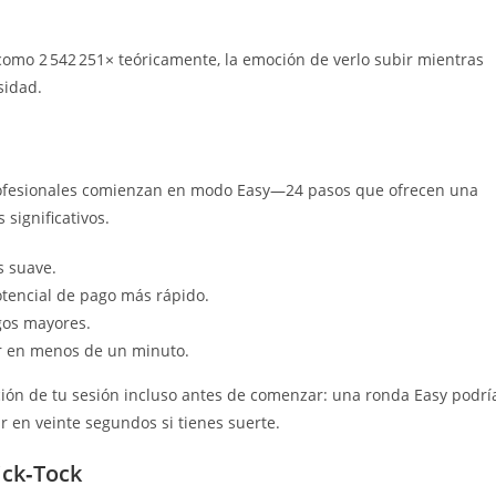
como 2 542 251× teóricamente, la emoción de verlo subir mientras
sidad.
profesionales comienzan en modo Easy—24 pasos que ofrecen una
significativos.
s suave.
tencial de pago más rápido.
gos mayores.
r en menos de un minuto.
ación de tu sesión incluso antes de comenzar: una ronda Easy podrí
 en veinte segundos si tienes suerte.
ick‑Tock