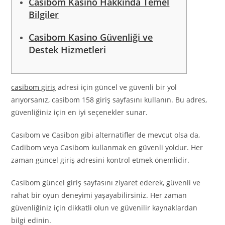
Casibom Kasino Hakkında Temel
Bilgiler
Casibom Kasino Güvenliği ve
Destek Hizmetleri
casibom giriş
adresi için güncel ve güvenli bir yol
arıyorsanız, casibom 158 giriş sayfasını kullanın. Bu adres,
güvenliğiniz için en iyi seçenekler sunar.
Casıbom ve Casibon gibi alternatifler de mevcut olsa da,
Cadibom veya Casibom kullanmak en güvenli yoldur. Her
zaman güncel giriş adresini kontrol etmek önemlidir.
Casibom güncel giriş sayfasını ziyaret ederek, güvenli ve
rahat bir oyun deneyimi yaşayabilirsiniz. Her zaman
güvenliğiniz için dikkatli olun ve güvenilir kaynaklardan
bilgi edinin.