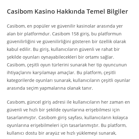
Casibom Kasino Hakkında Temel Bilgiler
Casibom, en popüler ve güvenilir kasinolar arasında yer
alan bir platformdur. Casibom 158 giriş, bu platformun
güvenilirliğini ve güvenilirliğini gösteren bir özellik olarak
kabul edilir. Bu giriş, kullanıcıların güvenli ve rahat bir
şekilde oyunları oynayabilecekleri bir ortamı sağlar.
Casibom, çeşitli oyun türlerini sunarak her tip oyuncunun
ihtiyaçlarını karşılamayı amaçlar. Bu platform, çeşitli
kategorilerde oyunları sunarak, kullanıcıların çeşitli oyunlar
arasında seçim yapmalarına olanak tanır.
Casıbom, güncel giriş adresi ile kullanıcıların her zaman en
güvenli ve hızlı bir şekilde oyunlarına erişebilmesi için
tasarlanmıştır. Casibom giriş sayfası, kullanıcıların kolayca
oyunlarına erişebilmeleri için tasarlanmıştır. Bu platform,
kullanıcı dostu bir arayüz ve hızlı yüklemeyi sunarak,