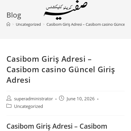
Skip
to
Blog
content
>
Uncategorized
>
Casibom Giriş Adresi – Casibom casino Güncel Gir
Casibom Giriş Adresi –
Casibom casino Güncel Giriş
Adresi
Post
Post
superadministrator
June 10, 2026
author:
published:
Post
Uncategorized
category:
Casibom Giriş Adresi – Casibom