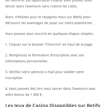
de casino et son application mobile, vous pouvez vous
lancer dans l’aventure sans crainre les coûts.
Alors, n’hésitez plus et rejoignez-nous sur Betify pour
découvrir les avantages de jouer sur notre plateforme.
Vous pouvez vous inscrire en quelques étapes simples :
1. Cliquez sur le bouton “S’inscrire” en haut de la page
2. Remplissez le formulaire d’inscription avec vos
informations personnelles
3. Vérifiez votre adresse e-mail pour valider votre
inscription
4. Vous pouvez dès lors vous lancer dans l’aventure avec
votre bonus de 1 000 €.
Les Jeux de Casino Disponibles sur Betify