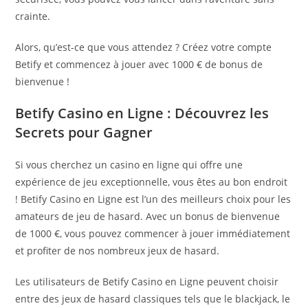
crainte.
Alors, qu’est-ce que vous attendez ? Créez votre compte
Betify et commencez à jouer avec 1000 € de bonus de
bienvenue !
Betify Casino en Ligne : Découvrez les
Secrets pour Gagner
Si vous cherchez un casino en ligne qui offre une
expérience de jeu exceptionnelle, vous êtes au bon endroit
! Betify Casino en Ligne est l’un des meilleurs choix pour les
amateurs de jeu de hasard. Avec un bonus de bienvenue
de 1000 €, vous pouvez commencer à jouer immédiatement
et profiter de nos nombreux jeux de hasard.
Les utilisateurs de Betify Casino en Ligne peuvent choisir
entre des jeux de hasard classiques tels que le blackjack, le