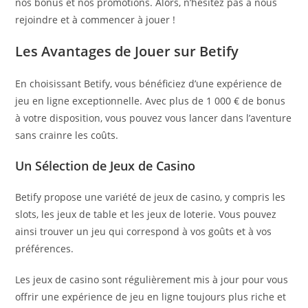
nos bonus et nos promotions. Alors, n’hésitez pas à nous
rejoindre et à commencer à jouer !
Les Avantages de Jouer sur Betify
En choisissant Betify, vous bénéficiez d’une expérience de
jeu en ligne exceptionnelle. Avec plus de 1 000 € de bonus
à votre disposition, vous pouvez vous lancer dans l’aventure
sans crainre les coûts.
Un Sélection de Jeux de Casino
Betify propose une variété de jeux de casino, y compris les
slots, les jeux de table et les jeux de loterie. Vous pouvez
ainsi trouver un jeu qui correspond à vos goûts et à vos
préférences.
Les jeux de casino sont régulièrement mis à jour pour vous
offrir une expérience de jeu en ligne toujours plus riche et