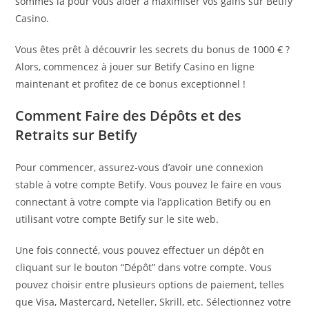
sommes là pour vous aider à maximiser vos gains sur Betify
Casino.
Vous êtes prêt à découvrir les secrets du bonus de 1000 € ?
Alors, commencez à jouer sur Betify Casino en ligne
maintenant et profitez de ce bonus exceptionnel !
Comment Faire des Dépôts et des
Retraits sur Betify
Pour commencer, assurez-vous d’avoir une connexion
stable à votre compte Betify. Vous pouvez le faire en vous
connectant à votre compte via l’application Betify ou en
utilisant votre compte Betify sur le site web.
Une fois connecté, vous pouvez effectuer un dépôt en
cliquant sur le bouton “Dépôt” dans votre compte. Vous
pouvez choisir entre plusieurs options de paiement, telles
que Visa, Mastercard, Neteller, Skrill, etc. Sélectionnez votre