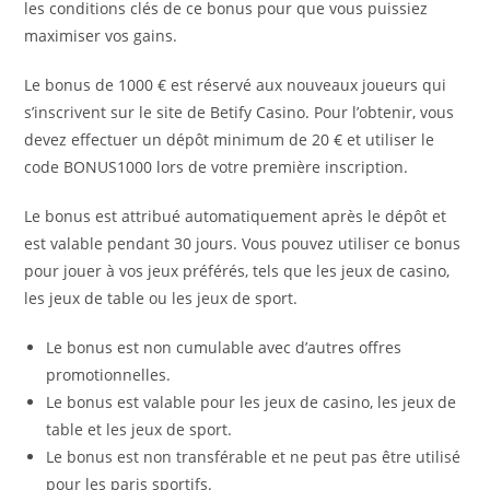
les conditions clés de ce bonus pour que vous puissiez
maximiser vos gains.
Le bonus de 1000 € est réservé aux nouveaux joueurs qui
s’inscrivent sur le site de Betify Casino. Pour l’obtenir, vous
devez effectuer un dépôt minimum de 20 € et utiliser le
code BONUS1000 lors de votre première inscription.
Le bonus est attribué automatiquement après le dépôt et
est valable pendant 30 jours. Vous pouvez utiliser ce bonus
pour jouer à vos jeux préférés, tels que les jeux de casino,
les jeux de table ou les jeux de sport.
Le bonus est non cumulable avec d’autres offres
promotionnelles.
Le bonus est valable pour les jeux de casino, les jeux de
table et les jeux de sport.
Le bonus est non transférable et ne peut pas être utilisé
pour les paris sportifs.