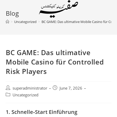
Skip
to
Blog
content
>
Uncategorized
>
BC GAME: Das ultimative Mobile Casino für Contr
BC GAME: Das ultimative
Mobile Casino für Controlled
Risk Players
Post
Post
superadministrator
June 7, 2026
author:
published:
Post
Uncategorized
category:
1. Schnelle‑Start Einführung