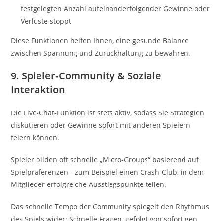
festgelegten Anzahl aufeinanderfolgender Gewinne oder
Verluste stoppt
Diese Funktionen helfen Ihnen, eine gesunde Balance
zwischen Spannung und Zurückhaltung zu bewahren.
9. Spieler‑Community & Soziale
Interaktion
Die Live‑Chat‑Funktion ist stets aktiv, sodass Sie Strategien
diskutieren oder Gewinne sofort mit anderen Spielern
feiern können.
Spieler bilden oft schnelle „Micro‑Groups“ basierend auf
Spielpräferenzen—zum Beispiel einen Crash‑Club, in dem
Mitglieder erfolgreiche Ausstiegspunkte teilen.
Das schnelle Tempo der Community spiegelt den Rhythmus
des Spiels wider: Schnelle Fragen, gefolgt von sofortigen